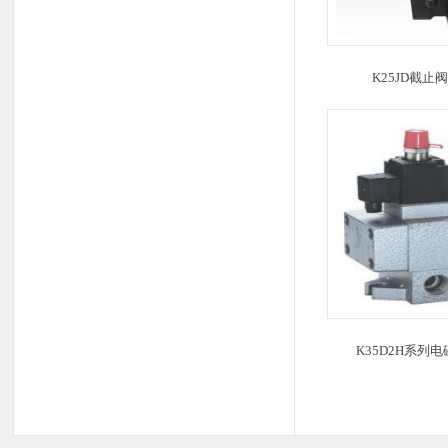
K25JD截止阀系
K35D2H系列电磁