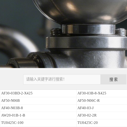
AF30-03BD-2-X425
AF30-03B-8-X425
AF50-N06B
AF50-N06C-R
AF40-N03B-8
AF40-03-J
AW20-01B-1-B
AF30-02-2R
TU0425C-100
TU0425C-20