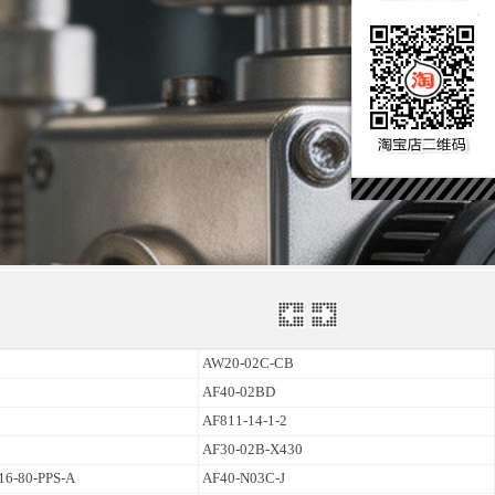
10-16]
AW20-02C-CB
AF40-02BD
AF811-14-1-2
[2018-10-16]
AF30-02B-X430
16-80-PPS-A
AF40-N03C-J