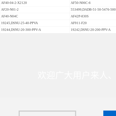
AF40-04-2-X2120
AF50-N06C-6
AF20-N01-2
553499,DADB-51-50-5476-500
AF40-N04C
AF42P-830S
19245,DSNU-25-40-PPVA
AF911-F20
19244,DSNU-20-300-PPV-A
19242,DSNU-20-200-PPV-A
欢迎广大用户来人