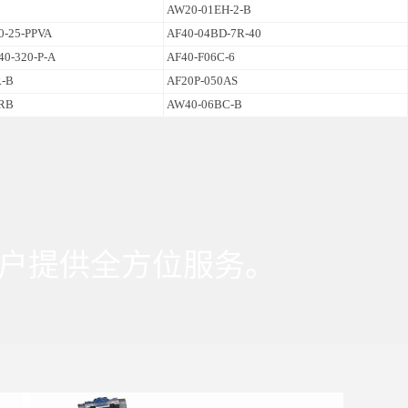
AW20-01EH-2-B
0-25-PPVA
AF40-04BD-7R-40
40-320-P-A
AF40-F06C-6
R-B
AF20P-050AS
RB
AW40-06BC-B
户提供全方位服务。