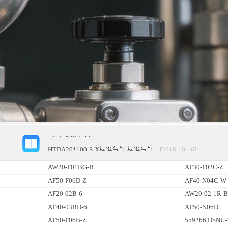
电动执行元件气动符号
[2018-10-17]
气爪气动符号：
[2018-10-17]
HTDA20*100-S-X标准气缸,标准气缸
[2018-10-16]
标准气缸_sc63x75拉杆式气缸_SC标准气缸 SC63X75
[2018-
AW20-F01BG-B
AF30-F02C-Z
直动式电磁阀
[2018-10-16]
AF50-F06D-Z
AF40-N04C-W
高州市深镇九寨沟-广东小九寨沟
[2018-10-16]
AF20-02B-6
AW20-02-1R-B
三部门发文提出，到2020年我国将形成完善的机器人产业体…
AF40-03BD-6
AF50-N06D
电脉冲电磁阀具有哪些智能化性能
[2018-10-16]
AF50-F06B-Z
559266,DSNU-